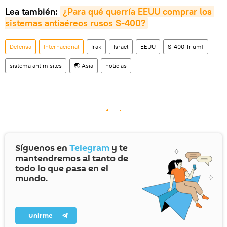
Lea también:
¿Para qué querría EEUU comprar los 
sistemas antiaéreos rusos S-400?
Defensa
Internacional
Irak
Israel
EEUU
S-400 Triumf
sistema antimisiles
🌏 Asia
noticias
Síguenos en
Telegram
y te
mantendremos al tanto de
todo lo que pasa en el
mundo.
Unirme