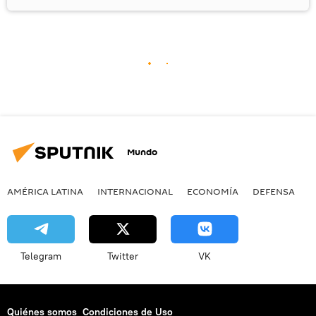
Mundo
AMÉRICA LATINA
INTERNACIONAL
ECONOMÍA
DEFENSA
M
Telegram
Twitter
VK
Quiénes somos
Condiciones de Uso