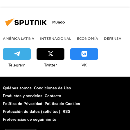
Mundo
AMÉRICA LATINA
INTERNACIONAL
ECONOMÍA
DEFENSA
M
Telegram
Twitter
VK
Quiénes somos
Condiciones de Uso
Productos y servicios
Contacto
Política de Privacidad
Politica de Cookies
Protección de datos (solicitud)
RSS
Preferencias de seguimiento