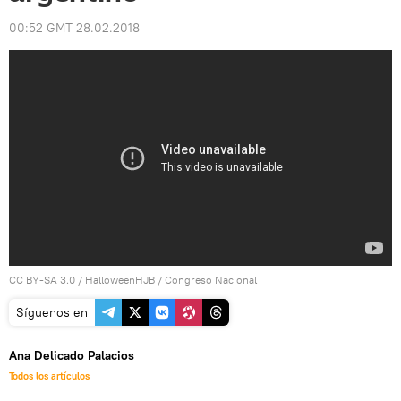
00:52 GMT 28.02.2018
CC BY-SA 3.0
/
HalloweenHJB
/
Congreso Nacional
Síguenos en
Ana Delicado Palacios
Todos los artículos