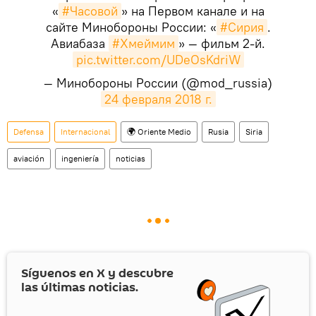
«
#Часовой
» на Первом канале и на
сайте Минобороны России: «
#Сирия
.
Авиабаза
#Хмеймим
» — фильм 2-й.
pic.twitter.com/UDeOsKdriW
— Минобороны России (@mod_russia)
24 февраля 2018 г.
Defensa
Internacional
🌍 Oriente Medio
Rusia
Siria
aviación
ingeniería
noticias
Síguenos en
X
y descubre
las últimas noticias.