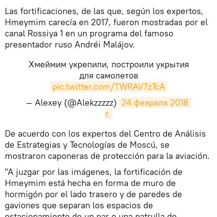
Las fortificaciones, de las que, según los expertos,
Hmeymim carecía en 2017, fueron mostradas por el
canal Rossiya 1 en un programa del famoso
presentador ruso Andréi Malájov.
Хмеймим укрепили, построили укрытия
для самолетов
pic.twitter.com/TWRAV7zTcA
— Alexey (@Alekzzzzz)
24 февраля 2018 
г.
​De acuerdo con los expertos del Centro de Análisis
de Estrategias y Tecnologías de Moscú, se
mostraron caponeras de protección para la aviación.
"A juzgar por las imágenes, la fortificación de
Hmeymim está hecha en forma de muro de
hormigón por el lado trasero y de paredes de
gaviones que separan los espacios de
estacionamiento de un par o una patrulla de