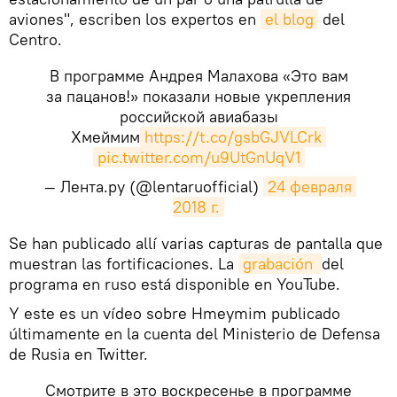
aviones", escriben los expertos en
el blog
del
Centro.
В программе Андрея Малахова «Это вам
за пацанов!» показали новые укрепления
российской авиабазы
Хмеймим
https://t.co/gsbGJVLCrk
pic.twitter.com/u9UtGnUqV1
— Лента.ру (@lentaruofficial)
24 февраля 
2018 г.
​Se han publicado allí varias capturas de pantalla que
muestran las fortificaciones. La
grabación 
del
programa en ruso está disponible en YouTube.
Y este es un vídeo sobre Hmeymim publicado
últimamente en la cuenta del Ministerio de Defensa
de Rusia en Twitter.
Смотрите в это воскресенье в программе