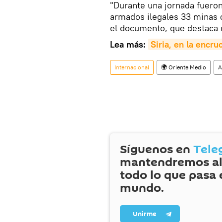
"Durante una jornada fuero
armados ilegales 33 minas 
el documento, que destaca q
Lea más:
Siria, en la encru
Internacional
🌍 Oriente Medio
A
Síguenos en
Tele
mantendremos al
todo lo que pasa 
mundo.
Unirme