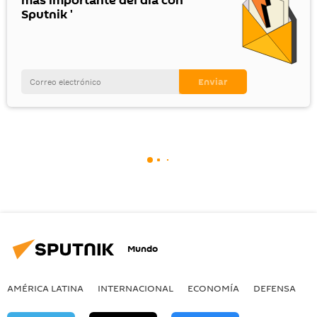
más importante del día con
Sputnik '
Mundo
AMÉRICA LATINA
INTERNACIONAL
ECONOMÍA
DEFENSA
M