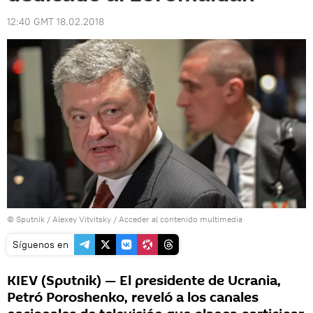
12:40 GMT 18.02.2018
© Sputnik / Alexey Vitvitsky
/
Acceder al contenido multimedia
Síguenos en
KIEV (Sputnik) — El presidente de Ucrania,
Petró Poroshenko, reveló a los canales