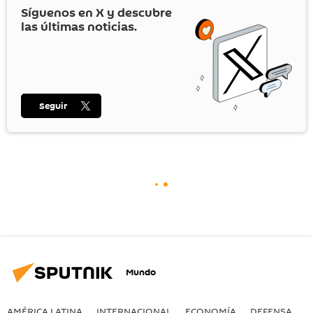
Síguenos en
X
y descubre
las últimas noticias.
Seguir
Mundo
AMÉRICA LATINA
INTERNACIONAL
ECONOMÍA
DEFENSA
M