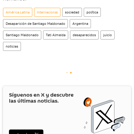
América Latina
Internacional
sociedad
política
Desaparición de Santiago Maldonado
Argentina
Santiago Maldonado
Tati Almeida
desaparecidos
juicio
noticias
Síguenos en
X
y descubre
las últimas noticias.