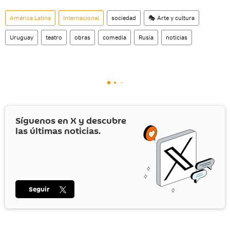
América Latina
Internacional
sociedad
🎭 Arte y cultura
Uruguay
teatro
obras
comedia
Rusia
noticias
Síguenos en
X
y descubre
las últimas noticias.
Seguir