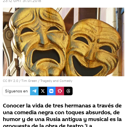
23:12 GMT 31.01.2018
CC BY 2.0
/
Tim Green
/
Tragedy and Comedy
Síguenos en
Conocer la vida de tres hermanas a través de
una comedia negra con toques absurdos, de
humor y de una Rusia antigua y musical es la
propuesta de la obra de teatro 'La