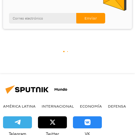
Mundo
AMÉRICA LATINA
INTERNACIONAL
ECONOMÍA
DEFENSA
M
Telegram
Twitter
VK