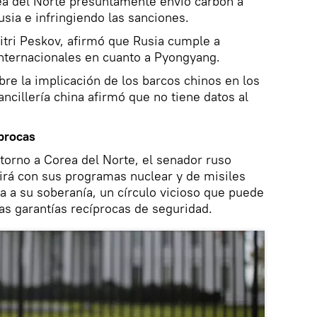
ea del Norte presuntamente envió carbón a
usia e infringiendo las sanciones.
itri Peskov, afirmó que Rusia cumple a
internacionales en cuanto a Pyongyang.
bre la implicación de los barcos chinos en los
ncillería china afirmó que no tiene datos al
procas
 torno a Corea del Norte, el senador ruso
rá con sus programas nuclear y de misiles
 a su soberanía, un círculo vicioso que puede
s garantías recíprocas de seguridad.