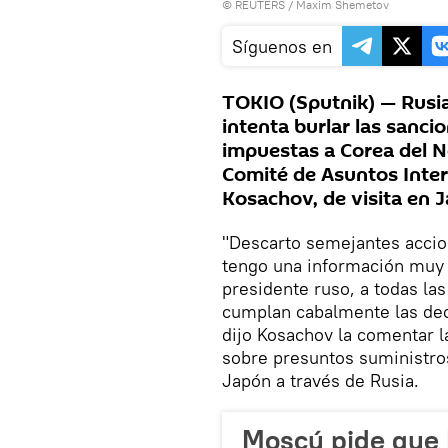
©
REUTERS
/ Maxim Shemetov
Síguenos en
TOKIO (Sputnik) — Rusia
intenta burlar las sanc
impuestas a Corea del No
Comité de Asuntos Inter
Kosachov, de visita en 
"Descarto semejantes accione
tengo una información muy d
presidente ruso, a todas la
cumplan cabalmente las dec
dijo Kosachov la comentar 
sobre presuntos suministro
Japón a través de Rusia.
Moscú pide que