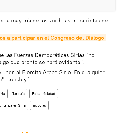
 la mayoría de los kurdos son patriotas de
dos a participar en el Congreso del Diálogo 
 las Fuerzas Democráticas Sirias "no
 algo que pronto se hará evidente".
e unen al Ejército Árabe Sirio. En cualquier
n", concluyó.
iria
Turquía
Faisal Mekdad
nteriza en Siria
noticias