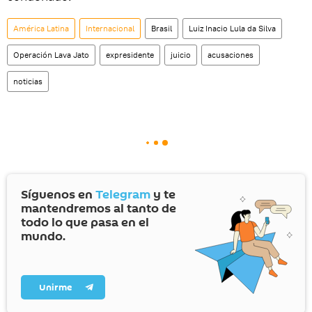
América Latina
Internacional
Brasil
Luiz Inacio Lula da Silva
Operación Lava Jato
expresidente
juicio
acusaciones
noticias
Síguenos en
Telegram
y te
mantendremos al tanto de
todo lo que pasa en el
mundo.
Unirme