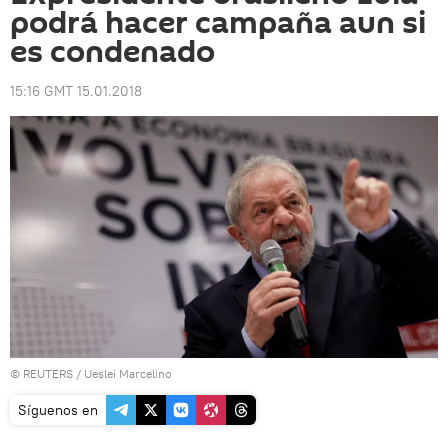
podrá hacer campaña aun si
es condenado
15:16 GMT 15.01.2018
©
REUTERS
/ Ueslei Marcelino
Síguenos en