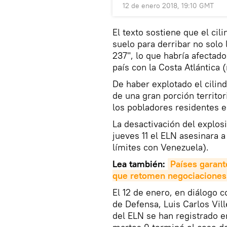
12 de enero 2018, 19:10 GMT
El texto sostiene que el cil
suelo para derribar no solo 
237", lo que habría afectado
país con la Costa Atlántica (
De haber explotado el cilin
de una gran porción territo
los pobladores residentes e
La desactivación del explos
jueves 11 el ELN asesinara a
límites con Venezuela).
Lea también:
Países garant
que retomen negociaciones
El 12 de enero, en diálogo c
de Defensa, Luis Carlos Vil
del ELN se han registrado e