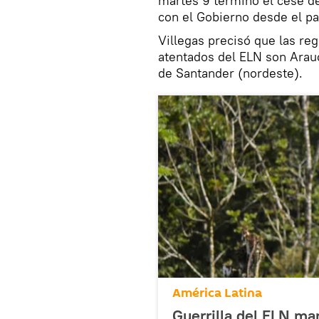
martes 9 terminó el cese de
con el Gobierno desde el pa
Villegas precisó que las re
atentados del ELN son Arau
de Santander (nordeste).
América Latina
Guerrilla del ELN ma