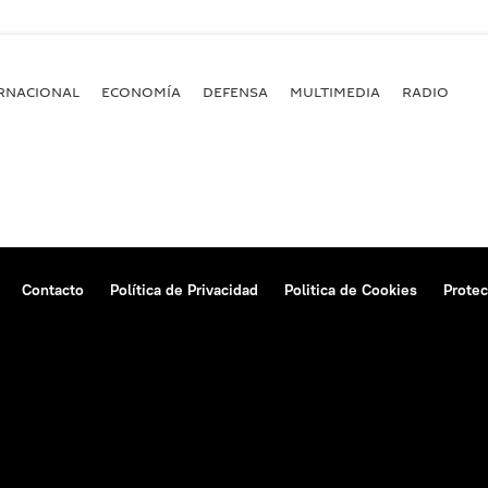
RNACIONAL
ECONOMÍA
DEFENSA
MULTIMEDIA
RADIO
Contacto
Política de Privacidad
Politica de Cookies
Protec