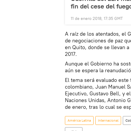
fin del cese del fuego
11 de enero 2018, 17:35 GMT
A raíz de los atentados, el
de negociaciones de paz que
en Quito, donde se llevan a
2017.
Aunque el Gobierno ha sost
aún se espera la reanudació
El tema será evaluado este 
colombiano, Juan Manuel San
Ejecutivo, Gustavo Bell, y e
Naciones Unidas, Antonio Gut
de enero, tras lo cual se es
América Latina
Internacional
Co