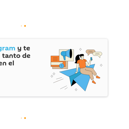
gram
y te
 tanto de
en el