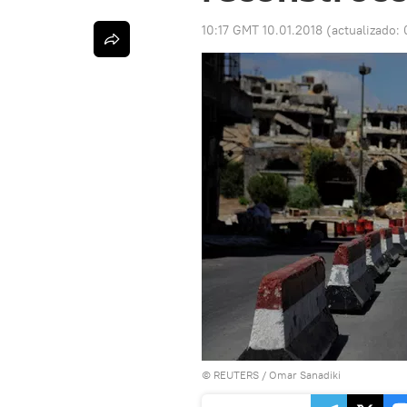
10:17 GMT 10.01.2018
(actualizado:
©
REUTERS
/ Omar Sanadiki