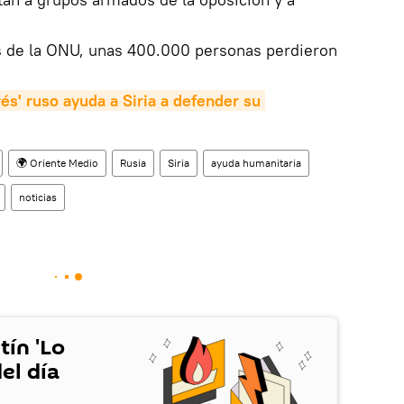
s de la ONU, unas 400.000 personas perdieron
és' ruso ayuda a Siria a defender su 
🌍 Oriente Medio
Rusia
Siria
ayuda humanitaria
noticias
tín 'Lo
el día