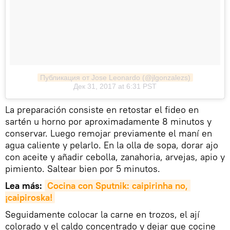
Публикация от Jose Leonardo (@jlgonzalezs)
Дек 31, 2017 at 6:31 PST
La preparación consiste en retostar el fideo en
sartén u horno por aproximadamente 8 minutos y
conservar. Luego remojar previamente el maní en
agua caliente y pelarlo. En la olla de sopa, dorar ajo
con aceite y añadir cebolla, zanahoria, arvejas, apio y
pimiento. Saltear bien por 5 minutos.
Lea más:
Cocina con Sputnik: caipirinha no, 
¡caipiroska!
Seguidamente colocar la carne en trozos, el ají
colorado y el caldo concentrado y dejar que cocine