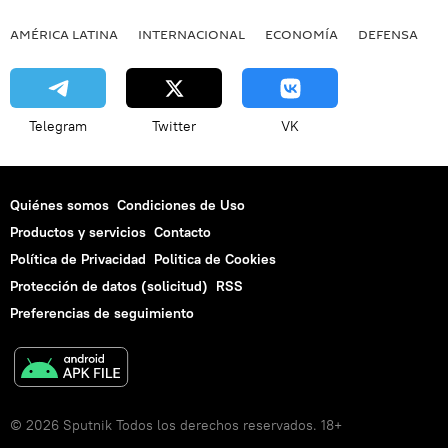
AMÉRICA LATINA
INTERNACIONAL
ECONOMÍA
DEFENSA
M
Telegram
Twitter
VK
Quiénes somos
Condiciones de Uso
Productos y servicios
Contacto
Política de Privacidad
Politica de Cookies
Protección de datos (solicitud)
RSS
Preferencias de seguimiento
© 2026 Sputnik Todos los derechos reservados. 18+