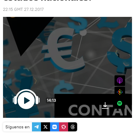
22:15 GMT 27.12.2017
iTunes
Google
14:13
Spotify
Síguenos en