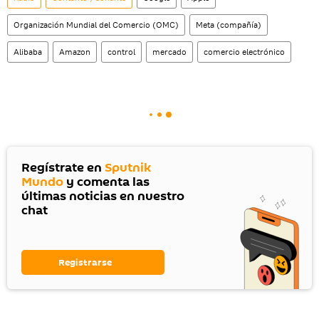
Organización Mundial del Comercio (OMC)
Meta (compañía)
Alibaba
Amazon
control
mercado
comercio electrónico
Regístrate en
Sputnik
Mundo
y comenta las
últimas noticias en nuestro
chat
Registrarse