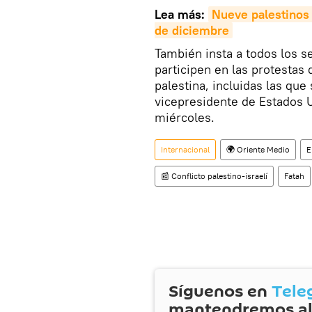
Lea más:
Nueve palestinos 
de diciembre
También insta a todos los s
participen en las protestas 
palestina, incluidas las que
vicepresidente de Estados U
miércoles.
Internacional
🌍 Oriente Medio
E
📰 Conflicto palestino-israelí
Fatah
Síguenos en
Tele
mantendremos al