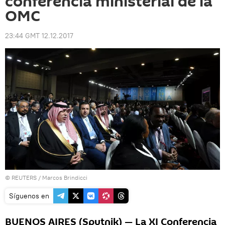
conferencia ministerial de la
OMC
23:44 GMT 12.12.2017
©
REUTERS
/ Marcos Brindicci
Síguenos en
BUENOS AIRES (Sputnik) — La XI Conferencia