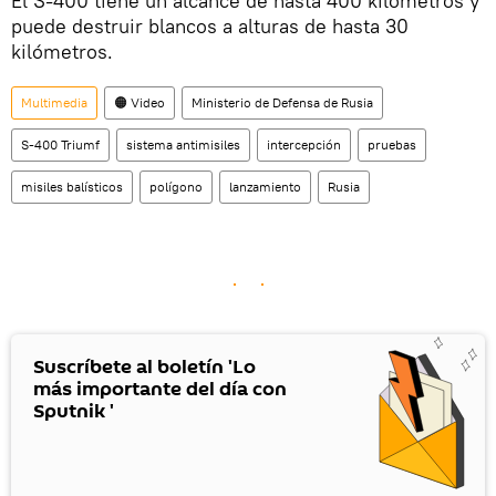
El S-400 tiene un alcance de hasta 400 kilómetros y
puede destruir blancos a alturas de hasta 30
kilómetros.
Multimedia
🟠 Video
Ministerio de Defensa de Rusia
S-400 Triumf
sistema antimisiles
intercepción
pruebas
misiles balísticos
polígono
lanzamiento
Rusia
Suscríbete al boletín 'Lo
más importante del día con
Sputnik '