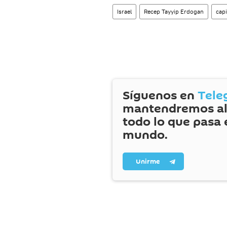
Israel
Recep Tayyip Erdogan
capi
Síguenos en
Tele
mantendremos al
todo lo que pasa 
mundo.
Unirme