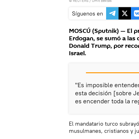
©
REUTERS
/ Umit Bektas
Síguenos en
MOSCÚ (Sputnik) — El p
Erdogan, se sumó a las 
Donald Trump, por recon
Israel.
"Es imposible entender
esta decisión [sobre J
es encender toda la re
El mandatario turco subrayó
musulmanes, cristianos y ju