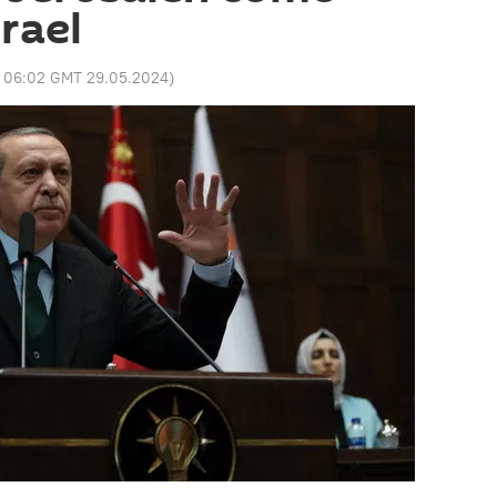
srael
:
06:02 GMT 29.05.2024
)