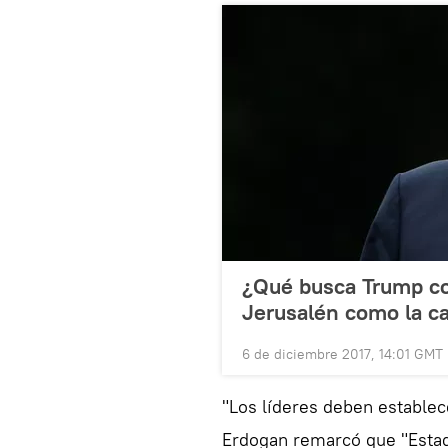
¿Qué busca Trump co
Jerusalén como la cap
6 de diciembre 2017, 14:01 GMT
"Los líderes deben establece
Erdogan remarcó que "Estad