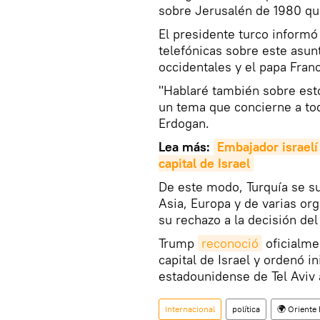
sobre Jerusalén de 1980 que
El presidente turco inform
telefónicas sobre este asun
occidentales y el papa Franc
"Hablaré también sobre esto
un tema que concierne a tod
Erdogan.
Lea más:
Embajador israelí 
capital de Israel
De este modo, Turquía se su
Asia, Europa y de varias or
su rechazo a la decisión de
Trump
reconoció
oficialme
capital de Israel y ordenó i
estadounidense de Tel Aviv 
Internacional
política
🌍 Oriente