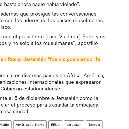
 hasta ahora nadie había violado".
ó además que prosigue las conversaciones
to con los líderes de los países musulmanes,
isco.
 con el presidente [ruso Vladímir] Putin y es
os y no solo a los musulmanes", apostilló
en Rusia: Jerusalén "fue y sigue siendo" la 
ma a los diversos países de África, América,
ganizaciones internacionales que expresaron
l Gobierno estadounidense.
nte el 6 de diciembre a Jerusalén como la
niciar el proceso para trasladar la embajada
a esa ciudad.
 Medio
América del Norte
EEUU
Jerusalén
Turquía