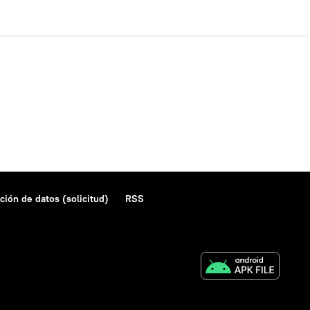
ción de datos (solicitud)
RSS