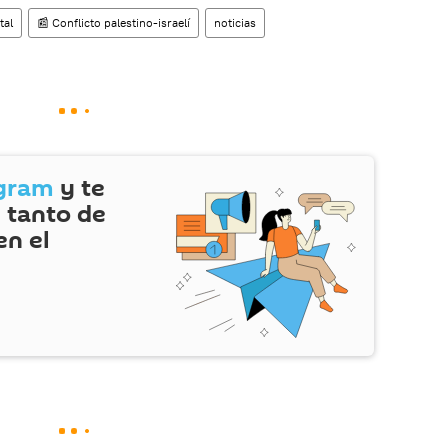
tal
📰 Conflicto palestino-israelí
noticias
gram
y te
 tanto de
en el