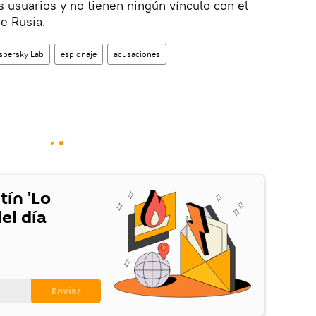
s usuarios y no tienen ningún vínculo con el
de Rusia.
spersky Lab
espionaje
acusaciones
tín 'Lo
el día