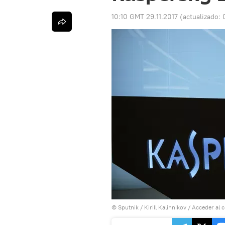
10:10 GMT 29.11.2017
(actualizado:
© Sputnik / Kirill Kalinnikov
/
Acceder al 