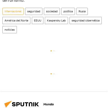
terrorismo.
Internacional
seguridad
sociedad
política
Rusia
América del Norte
EEUU
Kaspersky Lab
seguridad cibernética
noticias
Mundo