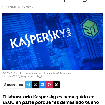
11:01 GMT 17.09.2017
CC BY 2.0
/
NTNU – Norwegian University of Science
/
Starmus2017_KasperskyHub_KD
Síguenos en
El laboratorio Kaspersky es perseguido en
EEUU en parte porque "es demasiado bueno