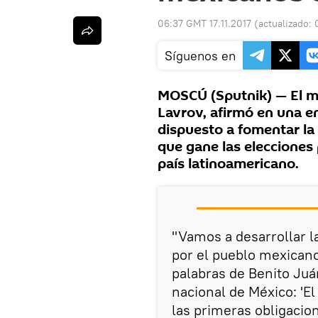
06:37 GMT 17.11.2017
(actualizado:
Síguenos en
MOSCÚ (Sputnik) — El mi
Lavrov, afirmó en una e
dispuesto a fomentar la
que gane las elecciones 
país latinoamericano.
"Vamos a desarrollar l
por el pueblo mexicano.
palabras de Benito Juár
nacional de México: 'El
las primeras obligacio