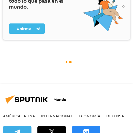
todo lo que pasa en el
mundo.
Unirme
Mundo
AMÉRICA LATINA
INTERNACIONAL
ECONOMÍA
DEFENSA
M