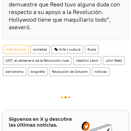
demuestre que Reed tuvo alguna duda con
respecto a su apoyo a la Revolución.
Hollywood tiene que maquillarlo todo",
aseveró.
Internacional
sociedad
🎭 Arte y cultura
Rusia
2017, el centenario de la Revolución rusa
Vladímir Lenin
John Reed
periodismo
biografía
Revolución de Octubre
noticias
Síguenos en
X
y descubre
las últimas noticias.