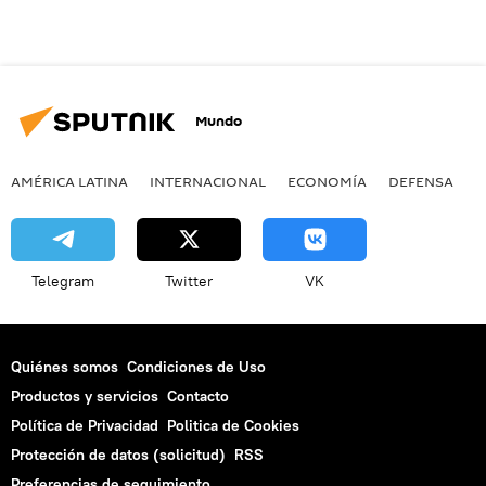
Mundo
AMÉRICA LATINA
INTERNACIONAL
ECONOMÍA
DEFENSA
M
Telegram
Twitter
VK
Quiénes somos
Condiciones de Uso
Productos y servicios
Contacto
Política de Privacidad
Politica de Cookies
Protección de datos (solicitud)
RSS
Preferencias de seguimiento