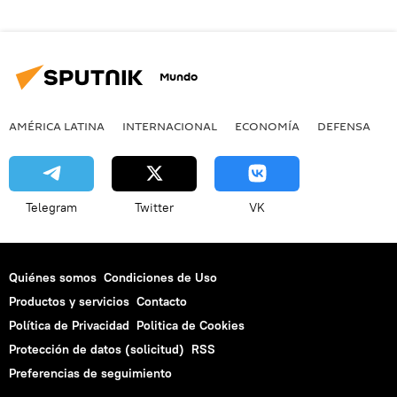
Mundo
AMÉRICA LATINA
INTERNACIONAL
ECONOMÍA
DEFENSA
M
Telegram
Twitter
VK
Quiénes somos
Condiciones de Uso
Productos y servicios
Contacto
Política de Privacidad
Politica de Cookies
Protección de datos (solicitud)
RSS
Preferencias de seguimiento