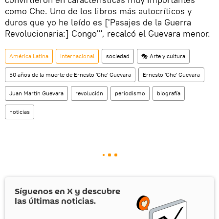
como Che. Uno de los libros más autocríticos y
duros que yo he leído es ['Pasajes de la Guerra
Revolucionaria:] Congo'", recalcó el Guevara menor.
América Latina
Internacional
sociedad
🎭 Arte y cultura
50 años de la muerte de Ernesto 'Che' Guevara
Ernesto 'Che' Guevara
Juan Martín Guevara
revolución
periodismo
biografía
noticias
Síguenos en
X
y descubre
las últimas noticias.