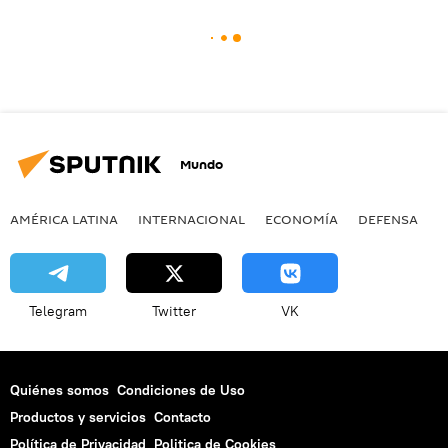
Mundo
AMÉRICA LATINA
INTERNACIONAL
ECONOMÍA
DEFENSA
M
Telegram
Twitter
VK
Quiénes somos
Condiciones de Uso
Productos y servicios
Contacto
Política de Privacidad
Politica de Cookies