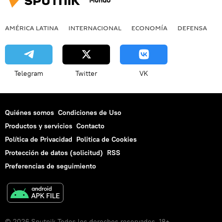
Mundo
AMÉRICA LATINA
INTERNACIONAL
ECONOMÍA
DEFENSA
M
Telegram
Twitter
VK
Quiénes somos
Condiciones de Uso
Productos y servicios
Contacto
Política de Privacidad
Politica de Cookies
Protección de datos (solicitud)
RSS
Preferencias de seguimiento
© 2026 Sputnik Todos los derechos reservados. 18+