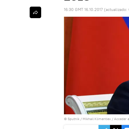
16:30 GMT 16.10.2017
(actualizado:
© Sputnik / Mikhail Klimentiev
/
Acceder a