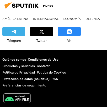
Mundo
AMÉRICA LATINA
INTERNACIONAL
ECONOMÍA
DEFENSA
M
Telegram
Twitter
VK
Quiénes somos
Condiciones de Uso
Productos y servicios
Contacto
Política de Privacidad
Politica de Cookies
Protección de datos (solicitud)
RSS
Preferencias de seguimiento