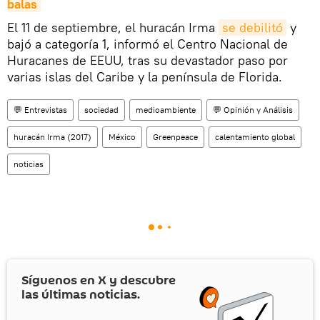
balas
El 11 de septiembre, el huracán Irma
se debilitó
y
bajó a categoría 1, informó el Centro Nacional de
Huracanes de EEUU, tras su devastador paso por
varias islas del Caribe y la península de Florida.
💬 Entrevistas
sociedad
medioambiente
💬 Opinión y Análisis
huracán Irma (2017)
México
Greenpeace
calentamiento global
noticias
Síguenos en
X
y descubre
las últimas noticias.