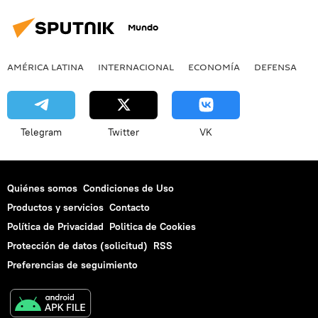
Mundo
AMÉRICA LATINA
INTERNACIONAL
ECONOMÍA
DEFENSA
M
Telegram
Twitter
VK
Quiénes somos
Condiciones de Uso
Productos y servicios
Contacto
Política de Privacidad
Politica de Cookies
Protección de datos (solicitud)
RSS
Preferencias de seguimiento