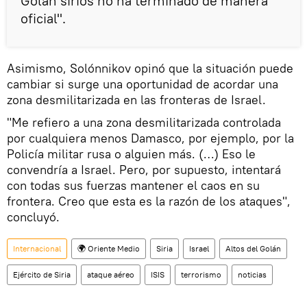
Golán sirios no ha terminado de manera
oficial".
Asimismo, Solónnikov opinó que la situación puede
cambiar si surge una oportunidad de acordar una
zona desmilitarizada en las fronteras de Israel.
"Me refiero a una zona desmilitarizada controlada
por cualquiera menos Damasco, por ejemplo, por la
Policía militar rusa o alguien más. (…) Eso le
convendría a Israel. Pero, por supuesto, intentará
con todas sus fuerzas mantener el caos en su
frontera. Creo que esta es la razón de los ataques",
concluyó.
Internacional
🌍 Oriente Medio
Siria
Israel
Altos del Golán
Ejército de Siria
ataque aéreo
ISIS
terrorismo
noticias