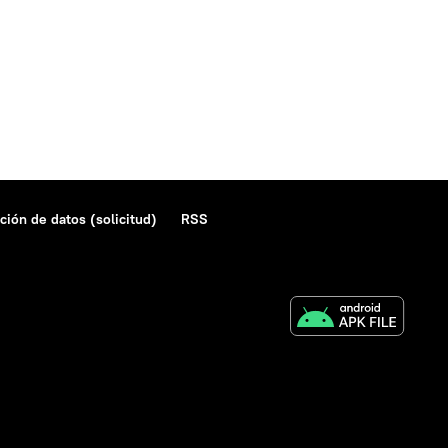
ción de datos (solicitud)
RSS