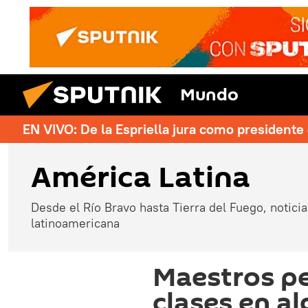
Mundo
EN VIVO: De la Espriella jura como president
América Latina
Desde el Río Bravo hasta Tierra del Fuego, noticias
latinoamericana
Maestros p
clases en a