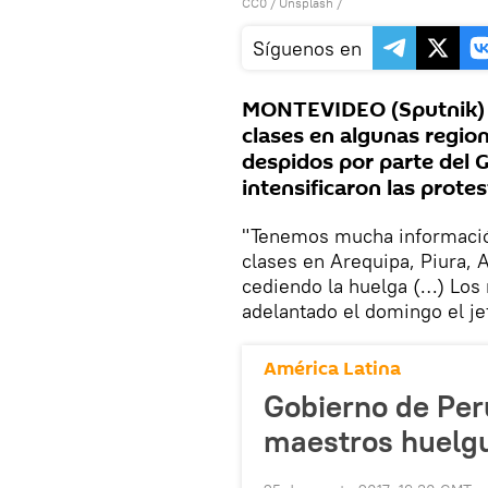
CC0
/
Unsplash
/
Síguenos en
MONTEVIDEO (Sputnik) 
clases en algunas region
despidos por parte del 
intensificaron las protes
"Tenemos mucha informació
clases en Arequipa, Piura,
cediendo la huelga (…) Los 
adelantado el domingo el je
América Latina
Gobierno de Per
maestros huelgu