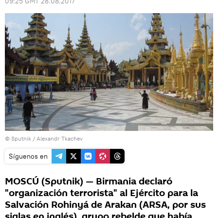
09:25 GMT 28.08.2017
© Sputnik / Alexandr Tkachev
Síguenos en
MOSCÚ (Sputnik) — Birmania declaró
"organización terrorista" al Ejército para la
Salvación Rohinyá de Arakan (ARSA, por sus
siglas en inglés), grupo rebelde que había