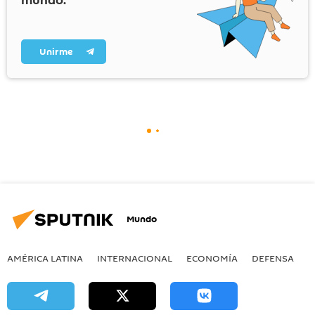
mundo.
Unirme
Mundo
AMÉRICA LATINA
INTERNACIONAL
ECONOMÍA
DEFENSA
M