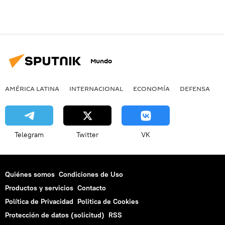
Mundo
AMÉRICA LATINA
INTERNACIONAL
ECONOMÍA
DEFENSA
M
Telegram
Twitter
VK
Quiénes somos
Condiciones de Uso
Productos y servicios
Contacto
Política de Privacidad
Politica de Cookies
Protección de datos (solicitud)
RSS