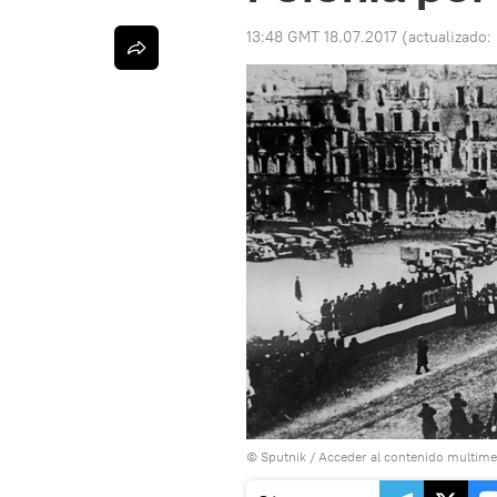
13:48 GMT 18.07.2017
(actualizado:
© Sputnik
/
Acceder al contenido multime