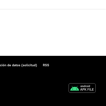
ción de datos (solicitud)
RSS