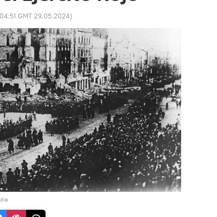
04:51 GMT 29.05.2024
)
dia