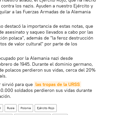
contra los nazis. Ayuden a nuestro Ejército y
iquilar a las Fuerzas Armadas de la Alemania
so destacó la importancia de estas notas, que
e asesinato y saqueo llevados a cabo por las
ción polaca", además de "la feroz destrucción
tos de valor cultural" por parte de los
e ocupado por la Alemania nazi desde
ebrero de 1945. Durante el dominio germano,
de polacos perdieron sus vidas, cerca del 20%
aís.
r sirvió para que
las tropas de la URSS 
40.000 soldados perdieron sus vidas durante
ación.
d
Rusia
Polonia
Ejército Rojo