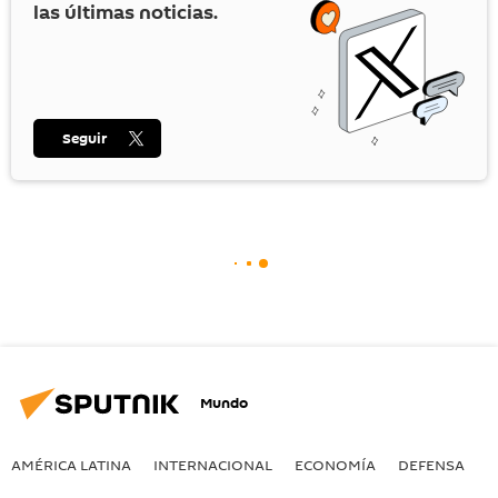
las últimas noticias.
Seguir
Mundo
AMÉRICA LATINA
INTERNACIONAL
ECONOMÍA
DEFENSA
M