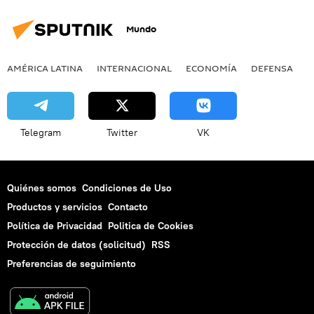
Mundo
AMÉRICA LATINA
INTERNACIONAL
ECONOMÍA
DEFENSA
M
Telegram
Twitter
VK
Quiénes somos
Condiciones de Uso
Productos y servicios
Contacto
Política de Privacidad
Politica de Cookies
Protección de datos (solicitud)
RSS
Preferencias de seguimiento