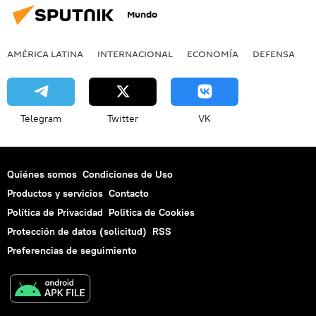
Mundo
AMÉRICA LATINA
INTERNACIONAL
ECONOMÍA
DEFENSA
M
Telegram
Twitter
VK
Quiénes somos
Condiciones de Uso
Productos y servicios
Contacto
Política de Privacidad
Politica de Cookies
Protección de datos (solicitud)
RSS
Preferencias de seguimiento