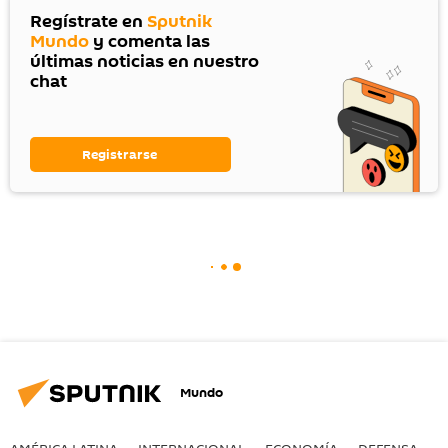
Regístrate en
Sputnik
Mundo
y comenta las
últimas noticias en nuestro
chat
Registrarse
Mundo
AMÉRICA LATINA
INTERNACIONAL
ECONOMÍA
DEFENSA
M