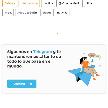
Defensa
Internacional
política
🌍 Oriente Medio
Siria
Israel
Altos del Golán
ataque
noticias
Síguenos en
Telegram
y te
mantendremos al tanto de
todo lo que pasa en el
mundo.
Unirme