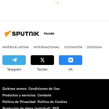
Mundo
AMÉRICA LATINA
INTERNACIONAL
ECONOMÍA
DEFENSA
M
Telegram
Twitter
VK
Quiénes somos
Condiciones de Uso
Productos y servicios
Contacto
Política de Privacidad
Politica de Cookies
Protección de datos (solicitud)
RSS