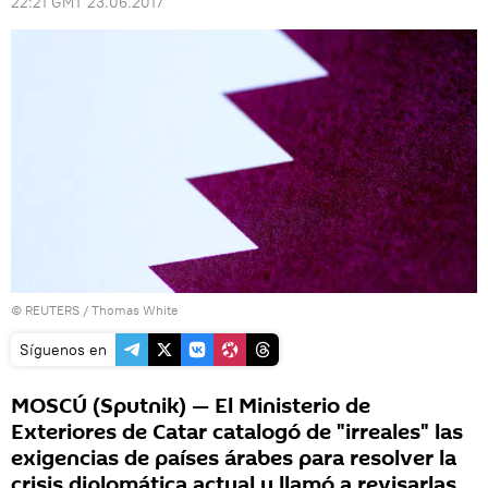
22:21 GMT 23.06.2017
©
REUTERS
/ Thomas White
Síguenos en
MOSCÚ (Sputnik) — El Ministerio de
Exteriores de Catar catalogó de "irreales" las
exigencias de países árabes para resolver la
crisis diplomática actual y llamó a revisarlas,