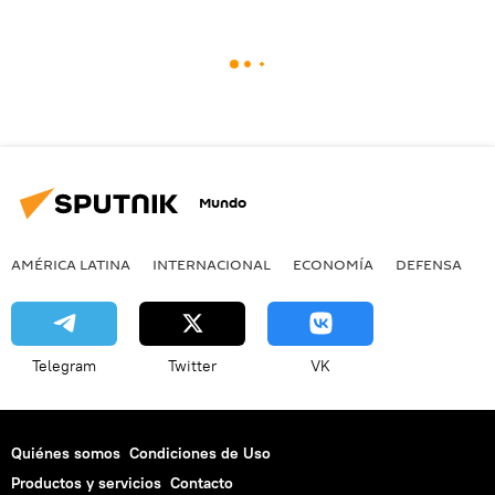
Mundo
AMÉRICA LATINA
INTERNACIONAL
ECONOMÍA
DEFENSA
M
Telegram
Twitter
VK
Quiénes somos
Condiciones de Uso
Productos y servicios
Contacto