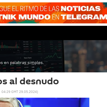
s en palabras simples.
os al desnudo
:
04:29 GMT 29.05.2024
)