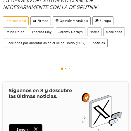
LA OPINIÓN DEL AUTOR NO COINCIDE
NECESARIAMENTE CON LA DE SPUTNIK
Internacional
✒️ Firmas
💬 Opinión y Análisis
🌍 Europa
Reino Unido
Theresa May
Jeremy Corbyn
Brexit
elecciones
Elecciones parlamentarias en el Reino Unido (2017)
noticias
Síguenos en
X
y descubre
las últimas noticias.
Seguir