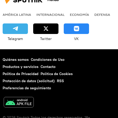
AMÉRICA LATINA
INTERNACIONAL
ECONOMÍA
DEFENSA
M
Telegram
Twitter
VK
Quiénes somos
Condiciones de Uso
Productos y servicios
Contacto
Política de Privacidad
Politica de Cookies
Protección de datos (solicitud)
RSS
Preferencias de seguimiento
© 2026 Sputnik Todos los derechos reservados. 18+