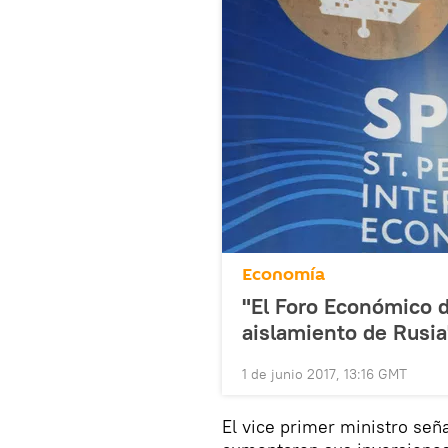
Economía
"El Foro Económico 
aislamiento de Rusia
1 de junio 2017, 13:16 GMT
El vice primer ministro señ