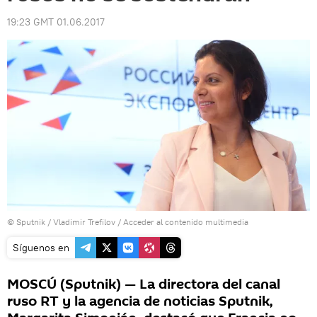
19:23 GMT 01.06.2017
© Sputnik / Vladimir Trefilov
/
Acceder al contenido multimedia
Síguenos en
MOSCÚ (Sputnik) — La directora del canal
ruso RT y la agencia de noticias Sputnik,