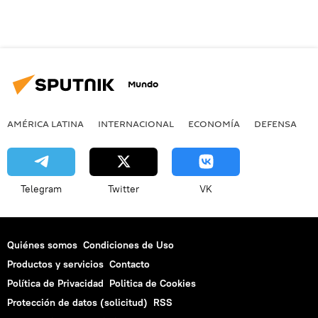
Mundo
AMÉRICA LATINA
INTERNACIONAL
ECONOMÍA
DEFENSA
M
Telegram
Twitter
VK
Quiénes somos
Condiciones de Uso
Productos y servicios
Contacto
Política de Privacidad
Politica de Cookies
Protección de datos (solicitud)
RSS